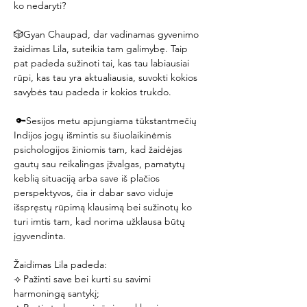
ko nedaryti?
🎲Gyan Chaupad, dar vadinamas gyvenimo 
žaidimas Lila, suteikia tam galimybę. Taip 
pat padeda sužinoti tai, kas tau labiausiai 
rūpi, kas tau yra aktualiausia, suvokti kokios 
savybės tau padeda ir kokios trukdo.
 🔑Sesijos metu apjungiama tūkstantmečių 
Indijos jogų išmintis su šiuolaikinėmis 
psichologijos žiniomis tam, kad žaidėjas 
gautų sau reikalingas įžvalgas, pamatytų 
keblią situaciją arba save iš plačios 
perspektyvos, čia ir dabar savo viduje 
išspręstų rūpimą klausimą bei sužinotų ko 
turi imtis tam, kad norima užklausa būtų 
įgyvendinta.
Žaidimas Lila padeda:
⟢ Pažinti save bei kurti su savimi 
harmoningą santykį;