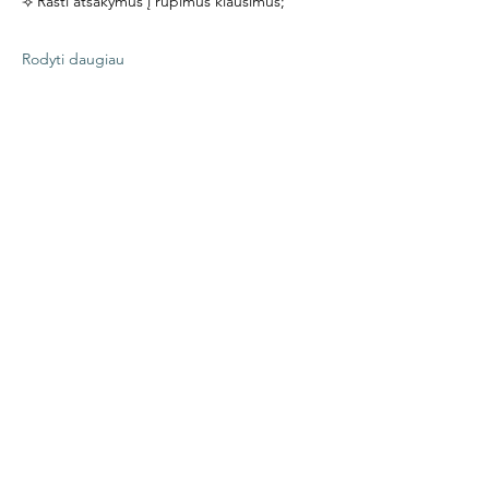
⟢ Rasti atsakymus į rūpimus klausimus;
Rodyti daugiau
Bendrinti šį renginį
JULIJA VA
kūnui protui sielai
Atrask
Susisiek
Facebook
julija.vazneviciene@gmail.com
Instagram
+37060915829