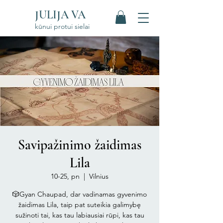
JULIJA VA
kūnui protui sielai
Savipažinimo žaidimas
Lila
10-25, pn
  |  
Vilnius
🎲Gyan Chaupad, dar vadinamas gyvenimo
žaidimas Lila, taip pat suteikia galimybę
sužinoti tai, kas tau labiausiai rūpi, kas tau