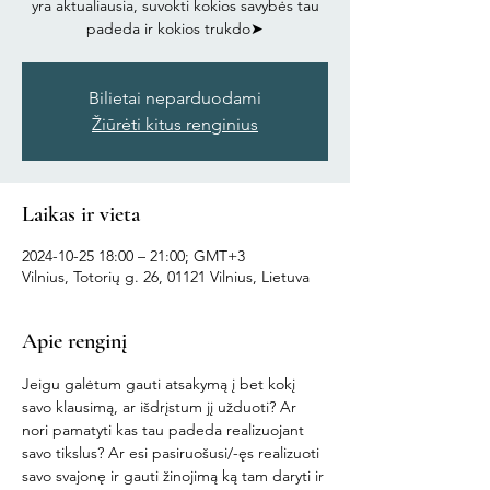
yra aktualiausia, suvokti kokios savybės tau
padeda ir kokios trukdo➤
Bilietai neparduodami
Žiūrėti kitus renginius
Laikas ir vieta
2024-10-25 18:00 – 21:00; GMT+3
Vilnius, Totorių g. 26, 01121 Vilnius, Lietuva
Apie renginį
Jeigu galėtum gauti atsakymą į bet kokį 
savo klausimą, ar išdrįstum jį užduoti? Ar 
nori pamatyti kas tau padeda realizuojant 
savo tikslus? Ar esi pasiruošusi/-ęs realizuoti 
savo svajonę ir gauti žinojimą ką tam daryti ir 